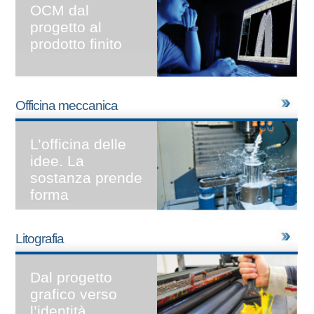
OCM dal
progetto al
prodotto finito
Officina meccanica
L’officina delle
idee.
La
sostanza prende
forma
Litografia
Dal progetto
grafico
verso
l’identità