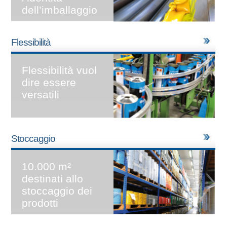
dell’imballaggio
Flessibilità
Flessibilità vuol
dire essere
versatili
Stoccaggio
10.000 m²
destinati
allo
stoccaggio dei
prodotti