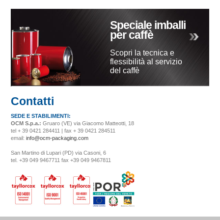
Speciale imballi
per caffè
Scopri la tecnica e
flessibilità al servizio
del caffè
Contatti
SEDE E STABILIMENTI:
OCM S.p.a.:
Gruaro (VE) via Giacomo Matteotti, 18
tel + 39 0421 284411 | fax + 39 0421 284511
email:
info@ocm-packaging.com
San Martino di Lupari (PD) via Casoni, 6
tel. +39 049 9467711 fax +39 049 9467811